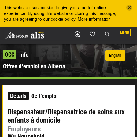
Skip to the main content
This website uses cookies to give you a better online
experience. By using this website or closing this message,
you are agreeing to our cookie policy.
More information
MENU
OCC
info
English
Offres d’emploi en Alberta
Détails
de l'emploi
Dispensateur/Dispensatrice de soins aux
enfants à domicile
Employeurs
Wu Household