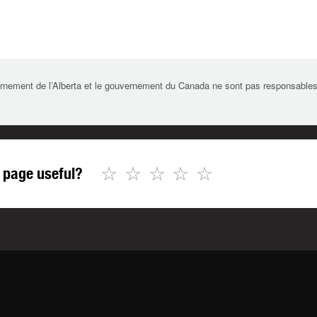
rnement de l’Alberta et le gouvernement du Canada ne sont pas responsables de 
☆
☆
☆
☆
☆
 page useful?