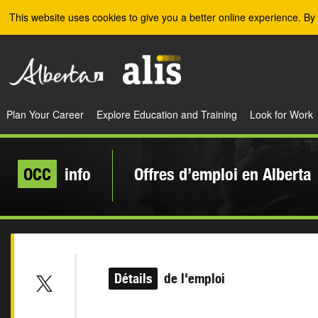
Skip to the main content
This website uses cookies to give you a better online experience. By 
Plan Your Career
Explore Education and Training
Look for Work
OCC
info
Offres d’emploi en Alberta
Détails
de l'emploi