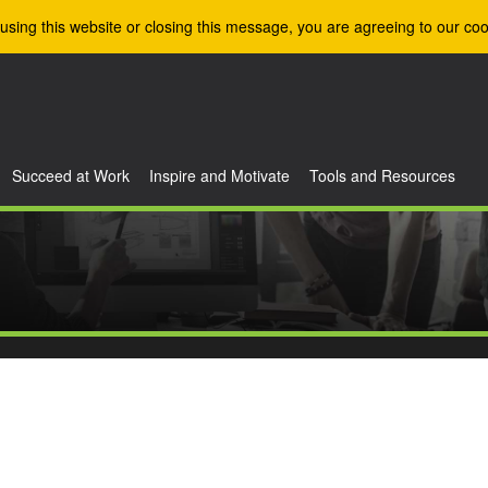
using this website or closing this message, you are agreeing to our coo
Succeed at Work
Inspire and Motivate
Tools and Resources