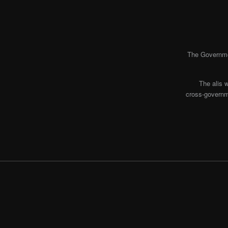
The Governmen
The alis 
cross-governme