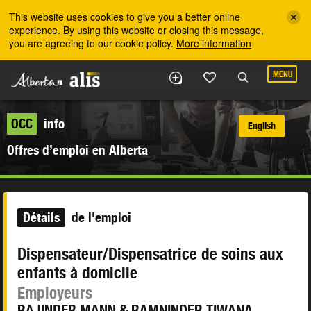
Skip to the main content
This website uses cookies to give you a better online
experience. By using this website or closing this message,
you are agreeing to our cookie policy.
More information
MENU
OCC
info
English
Offres d’emploi en Alberta
Détails
de l'emploi
Dispensateur/Dispensatrice de soins aux
enfants à domicile
Employeurs
RAJINDER MANN & RAMNINDER TIWANA