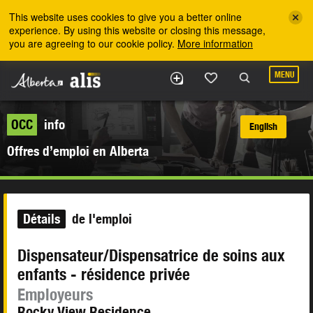
Skip to the main content
This website uses cookies to give you a better online
experience. By using this website or closing this message,
you are agreeing to our cookie policy.
More information
MENU
OCC
info
English
Offres d’emploi en Alberta
Détails
de l'emploi
Dispensateur/Dispensatrice de soins aux
enfants - résidence privée
Employeurs
Rocky View Residence