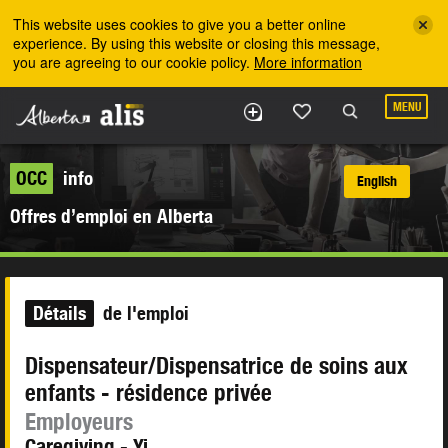
Skip to the main content
This website uses cookies to give you a better online
experience. By using this website or closing this message,
you are agreeing to our cookie policy.
More information
MENU
OCC
info
English
Offres d’emploi en Alberta
Détails
de l'emploi
Dispensateur/Dispensatrice de soins aux
enfants - résidence privée
Employeurs
Caregiving - Yi