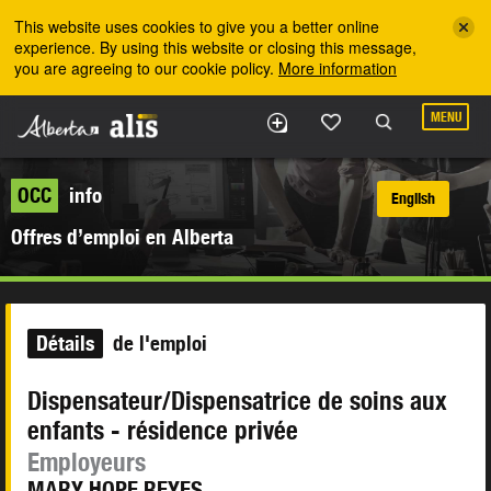
Skip to the main content
This website uses cookies to give you a better online
experience. By using this website or closing this message,
you are agreeing to our cookie policy.
More information
MENU
OCC
info
English
Offres d’emploi en Alberta
Détails
de l'emploi
Dispensateur/Dispensatrice de soins aux
enfants - résidence privée
Employeurs
MARY HOPE REYES