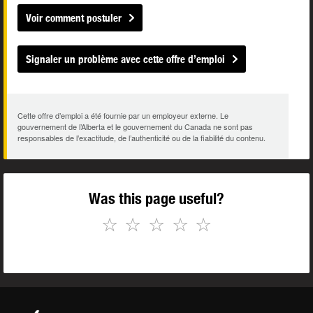
Voir comment postuler
Signaler un problème avec cette offre d’emploi
Cette offre d’emploi a été fournie par un employeur externe. Le
gouvernement de l’Alberta et le gouvernement du Canada ne sont pas
responsables de l’exactitude, de l’authenticité ou de la fiabilité du contenu.
Was this page useful?
☆
☆
☆
☆
☆