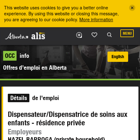
Skip to the main content
This website uses cookies to give you a better online
experience. By using this website or closing this message,
you are agreeing to our cookie policy.
More information
MENU
OCC
info
English
Offres d’emploi en Alberta
Détails
de l'emploi
Dispensateur/Dispensatrice de soins aux
enfants - résidence privée
Employeurs
HAZEL BARROGA (private household)