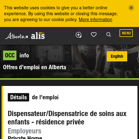
Skip to the main content
This website uses cookies to give you a better online
experience. By using this website or closing this message,
you are agreeing to our cookie policy.
More information
MENU
OCC
info
English
Offres d’emploi en Alberta
Détails
de l'emploi
Dispensateur/Dispensatrice de soins aux
enfants - résidence privée
Employeurs
Private Home