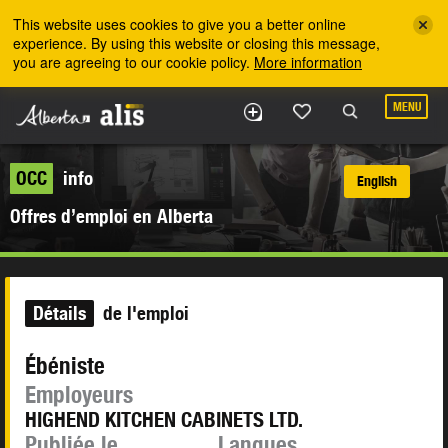
Skip to the main content
This website uses cookies to give you a better online
experience. By using this website or closing this message,
you are agreeing to our cookie policy.
More information
MENU
OCC
info
English
Offres d’emploi en Alberta
Détails
de l'emploi
Ébéniste
Employeurs
HIGHEND KITCHEN CABINETS LTD.
Publiée le
Langues