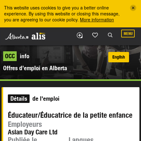
Skip to the main content
This website uses cookies to give you a better online
experience. By using this website or closing this message,
you are agreeing to our cookie policy.
More information
MENU
OCC
info
English
Offres d’emploi en Alberta
Détails
de l'emploi
Éducateur/Éducatrice de la petite enfance
Employeurs
Aslan Day Care Ltd
Publiée le
Langues