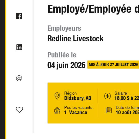
Employé/Employée d'
Employeurs
Redline Livestock
Publiée le
04 juin 2026
MIS À JOUR 27 JUILLET 2026
Région
Salaire
Didsbury, AB
18,00 $ à 2
Postes vacants
Date de ferm
1 Vacance
10 août 20