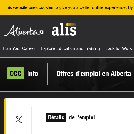
Skip to the main content
This website uses cookies to give you a better online experience. By 
Plan Your Career
Explore Education and Training
Look for Work
OCC
info
Offres d’emploi en Alberta
Détails
de l'emploi