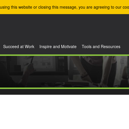
using this website or closing this message, you are agreeing to our coo
Succeed at Work
Inspire and Motivate
Tools and Resources