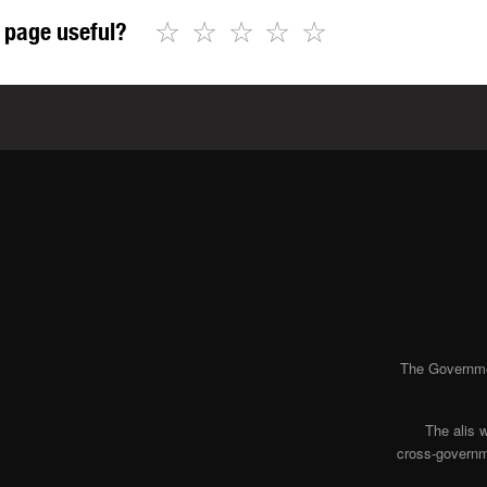
☆
☆
☆
☆
☆
 page useful?
The Governmen
The alis 
cross-governme