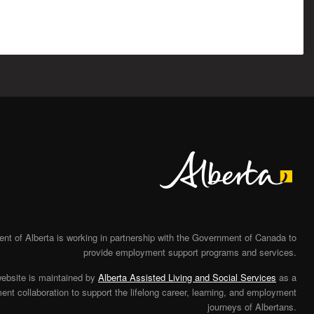
Alberta
t of Alberta is working in partnership with the Government of Canada to
provide employment support programs and services.
website is maintained by
Alberta Assisted Living and Social Services
as a
nt collaboration to support the lifelong career, learning, and employment
journeys of Albertans.