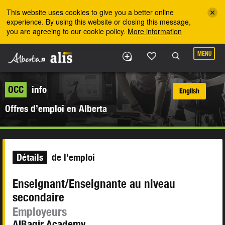
Skip to the main content
This website uses cookies to give you a better online
experience. By using this website or closing this message,
you are agreeing to our cookie policy.
More information
MENU
OCC
info
English
Offres d’emploi en Alberta
Détails
de l'emploi
Enseignant/Enseignante au niveau
secondaire
Employeurs
AlBaqir Academy