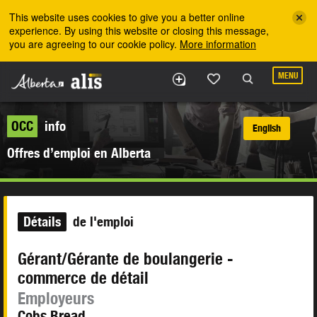
Skip to the main content
This website uses cookies to give you a better online
experience. By using this website or closing this message,
you are agreeing to our cookie policy.
More information
MENU
OCC
info
English
Offres d’emploi en Alberta
Détails
de l'emploi
Gérant/Gérante de boulangerie -
commerce de détail
Employeurs
Cobs Bread