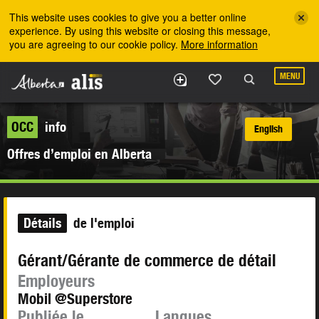
Skip to the main content
This website uses cookies to give you a better online
experience. By using this website or closing this message,
you are agreeing to our cookie policy.
More information
MENU
OCC
info
English
Offres d’emploi en Alberta
Détails
de l'emploi
Gérant/Gérante de commerce de détail
Employeurs
Mobil @Superstore
Publiée le
Langues