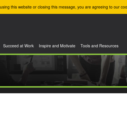
using this website or closing this message, you are agreeing to our coo
Succeed at Work
Inspire and Motivate
Tools and Resources