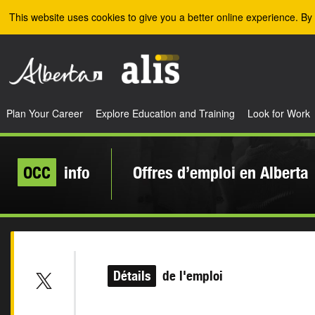
Skip to the main content
This website uses cookies to give you a better online experience. By 
Plan Your Career
Explore Education and Training
Look for Work
OCC
info
Offres d’emploi en Alberta
Détails
de l'emploi