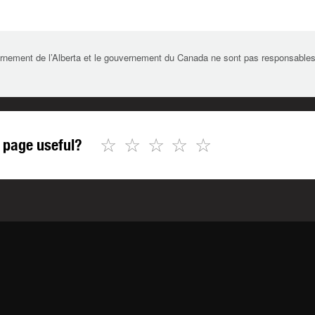
rnement de l’Alberta et le gouvernement du Canada ne sont pas responsables de 
☆
☆
☆
☆
☆
 page useful?