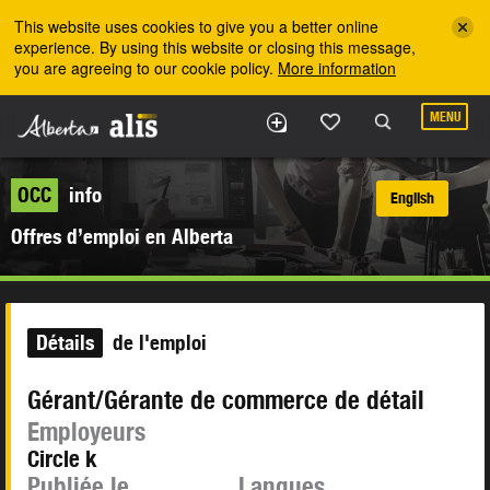
Skip to the main content
This website uses cookies to give you a better online
experience. By using this website or closing this message,
you are agreeing to our cookie policy.
More information
MENU
OCC
info
English
Offres d’emploi en Alberta
Détails
de l'emploi
Gérant/Gérante de commerce de détail
Employeurs
Circle k
Publiée le
Langues