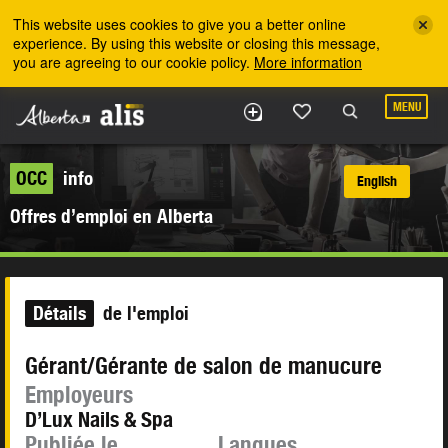
Skip to the main content
This website uses cookies to give you a better online
experience. By using this website or closing this message,
you are agreeing to our cookie policy.
More information
MENU
OCC
info
English
Offres d’emploi en Alberta
Détails
de l'emploi
Gérant/Gérante de salon de manucure
Employeurs
D’Lux Nails & Spa
Publiée le
Langues