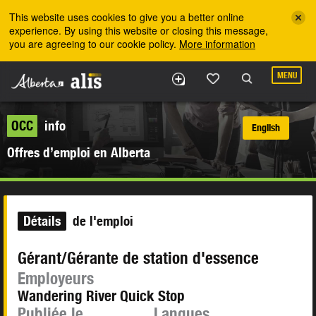
Skip to the main content
This website uses cookies to give you a better online
experience. By using this website or closing this message,
you are agreeing to our cookie policy.
More information
MENU
OCC
info
English
Offres d’emploi en Alberta
Détails
de l'emploi
Gérant/Gérante de station d'essence
Employeurs
Wandering River Quick Stop
Publiée le
Langues