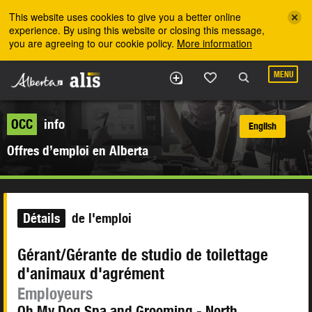
Skip to the main content
This website uses cookies to give you a better online
experience. By using this website or closing this message,
you are agreeing to our cookie policy.
More information
MENU
OCC
info
English
Offres d’emploi en Alberta
Détails
de l'emploi
Gérant/Gérante de studio de toilettage
d'animaux d'agrément
Employeurs
Oh My Dog Spa and Grooming - North