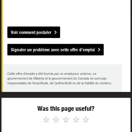
Voir comment postuler
Signaler un problème avec cette offre d’emploi
Cette offre d’emploi a été fournie par un employeur externe. Le
gouvernement de l’Alberta et le gouvernement du Canada ne sont pas
responsables de l’exactitude, de l’authenticité ou de la fiabilité du contenu.
Was this page useful?
☆
☆
☆
☆
☆