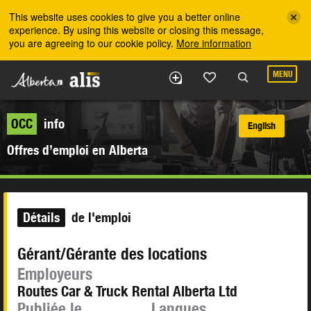
Skip to the main content
This website uses cookies to give you a better online
experience. By using this website or closing this message,
you are agreeing to our cookie policy.
More information
MENU
OCC
info
English
Offres d’emploi en Alberta
Détails
de l'emploi
Gérant/Gérante des locations
Employeurs
Routes Car & Truck Rental Alberta Ltd
Publiée le
Langues