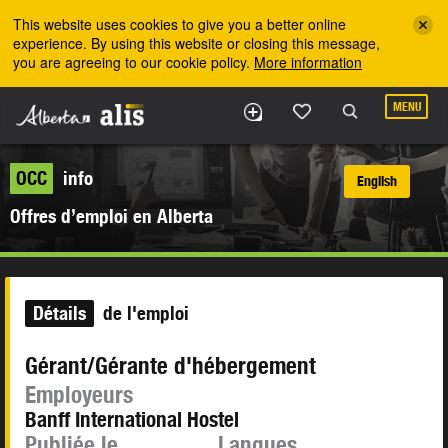
Skip to the main content
This website uses cookies to give you a better online
experience. By using this website or closing this message,
you are agreeing to our cookie policy.
More information
MENU
OCC
info
English
Offres d’emploi en Alberta
Détails
de l'emploi
Gérant/Gérante d'hébergement
Employeurs
Banff International Hostel
Publiée le
Langues