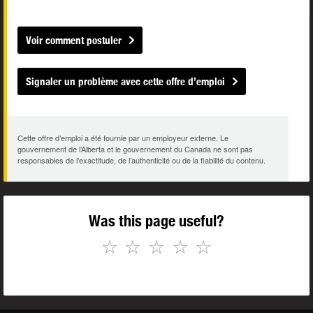
Voir comment postuler
Signaler un problème avec cette offre d’emploi
Cette offre d’emploi a été fournie par un employeur externe. Le
gouvernement de l’Alberta et le gouvernement du Canada ne sont pas
responsables de l’exactitude, de l’authenticité ou de la fiabilité du contenu.
Was this page useful?
☆
☆
☆
☆
☆