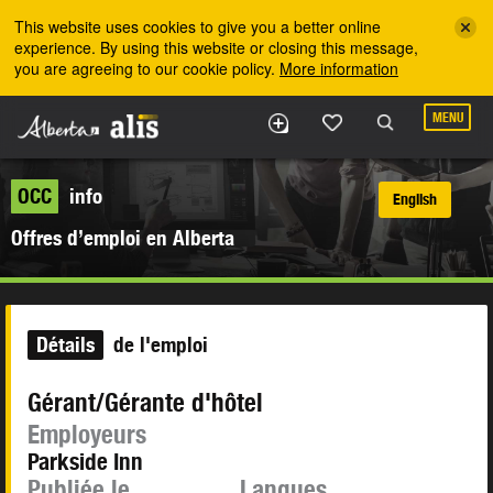
Skip to the main content
This website uses cookies to give you a better online
experience. By using this website or closing this message,
you are agreeing to our cookie policy.
More information
MENU
OCC
info
English
Offres d’emploi en Alberta
Détails
de l'emploi
Gérant/Gérante d'hôtel
Employeurs
Parkside Inn
Publiée le
Langues