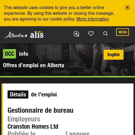
Skip to the main content
This website uses cookies to give you a better online
experience. By using this website or closing this message,
you are agreeing to our cookie policy.
More information
MENU
OCC
info
English
Offres d’emploi en Alberta
Détails
de l'emploi
Gestionnaire de bureau
Employeurs
Cranston Homes Ltd
Publiée le
Langues