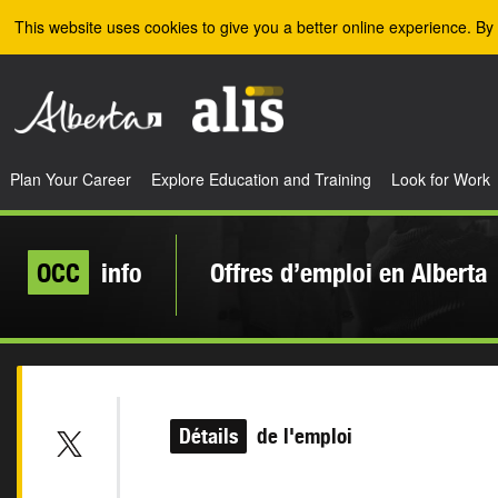
Skip to the main content
This website uses cookies to give you a better online experience. By 
Plan Your Career
Explore Education and Training
Look for Work
OCC
info
Offres d’emploi en Alberta
Détails
de l'emploi