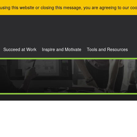
using this website or closing this message, you are agreeing to our coo
Succeed at Work
Inspire and Motivate
Tools and Resources