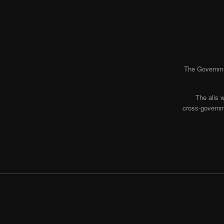
The Governmen
The alis 
cross-governme