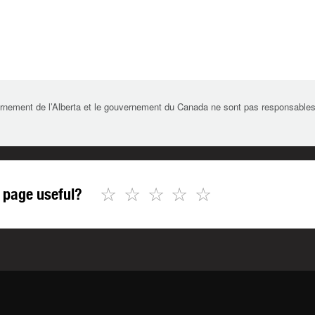
rnement de l’Alberta et le gouvernement du Canada ne sont pas responsables de 
☆
☆
☆
☆
☆
 page useful?