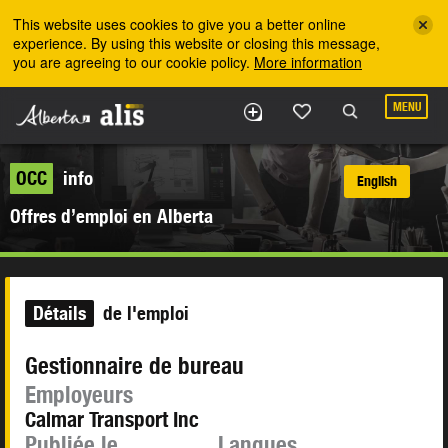
Skip to the main content
This website uses cookies to give you a better online
experience. By using this website or closing this message,
you are agreeing to our cookie policy.
More information
MENU
OCC
info
English
Offres d’emploi en Alberta
Détails
de l'emploi
Gestionnaire de bureau
Employeurs
Calmar Transport Inc
Publiée le
Langues