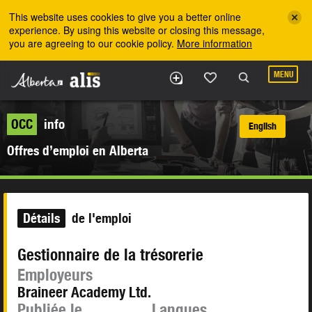
Skip to the main content
This website uses cookies to give you a better online
experience. By using this website or closing this message,
you are agreeing to our cookie policy.
More information
MENU
OCC
info
English
Offres d’emploi en Alberta
Détails
de l'emploi
Gestionnaire de la trésorerie
Employeurs
Braineer Academy Ltd.
Publiée le
Langues