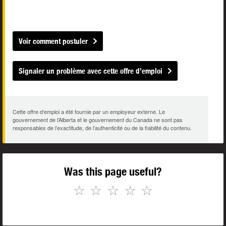
Voir comment postuler
Signaler un problème avec cette offre d’emploi
Cette offre d’emploi a été fournie par un employeur externe. Le
gouvernement de l’Alberta et le gouvernement du Canada ne sont pas
responsables de l’exactitude, de l’authenticité ou de la fiabilité du contenu.
Was this page useful?
☆
☆
☆
☆
☆