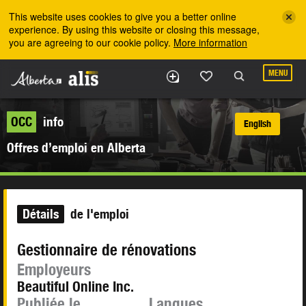
Skip to the main content
This website uses cookies to give you a better online
experience. By using this website or closing this message,
you are agreeing to our cookie policy.
More information
MENU
OCC
info
English
Offres d’emploi en Alberta
Détails
de l'emploi
Gestionnaire de rénovations
Employeurs
Beautiful Online Inc.
Publiée le
Langues