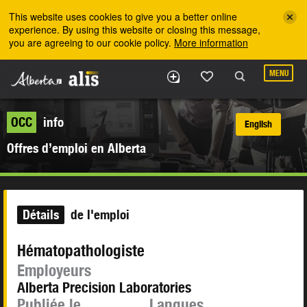
Skip to the main content
This website uses cookies to give you a better online
experience. By using this website or closing this message,
you are agreeing to our cookie policy.
More information
MENU
OCC
info
English
Offres d’emploi en Alberta
Détails
de l'emploi
Hématopathologiste
Employeurs
Alberta Precision Laboratories
Publiée le
Langues