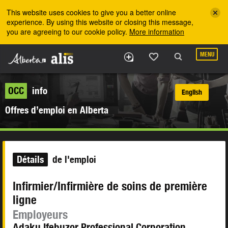
Skip to the main content
This website uses cookies to give you a better online
experience. By using this website or closing this message,
you are agreeing to our cookie policy.
More information
MENU
OCC
info
English
Offres d’emploi en Alberta
Détails
de l'emploi
Infirmier/Infirmière de soins de première
ligne
Employeurs
Adaku Ifebuzor Professional Corporation