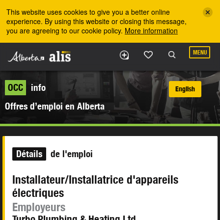
Skip to the main content
This website uses cookies to give you a better online
experience. By using this website or closing this message,
you are agreeing to our cookie policy.
More information
MENU
OCC
info
English
Offres d’emploi en Alberta
Détails
de l'emploi
Installateur/Installatrice d'appareils
électriques
Employeurs
Turbo Plumbing & Heating Ltd