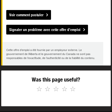
Voir comment postuler
Signaler un problème avec cette offre d’emploi
Cette offre d’emploi a été fournie par un employeur externe. Le
gouvernement de l’Alberta et le gouvernement du Canada ne sont pas
responsables de l’exactitude, de l’authenticité ou de la fiabilité du contenu.
Was this page useful?
☆
☆
☆
☆
☆