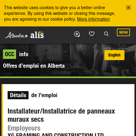
Skip to the main content
This website uses cookies to give you a better online
experience. By using this website or closing this message,
you are agreeing to our cookie policy.
More information
MENU
OCC
info
English
Offres d’emploi en Alberta
Détails
de l'emploi
Installateur/Installatrice de panneaux
muraux secs
Employeurs
YG FRAMING AND CONSTRUCTION LTD.