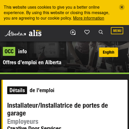
Skip to the main content
This website uses cookies to give you a better online
experience. By using this website or closing this message,
you are agreeing to our cookie policy.
More information
MENU
OCC
info
English
Offres d’emploi en Alberta
Détails
de l'emploi
Installateur/Installatrice de portes de
garage
Employeurs
Creative Door Services