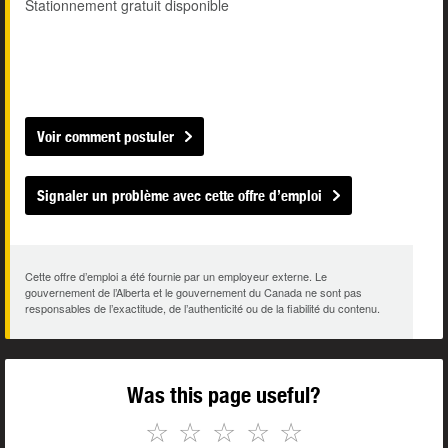
Stationnement gratuit disponible
Voir comment postuler
Signaler un problème avec cette offre d’emploi
Cette offre d’emploi a été fournie par un employeur externe. Le
gouvernement de l’Alberta et le gouvernement du Canada ne sont pas
responsables de l’exactitude, de l’authenticité ou de la fiabilité du contenu.
Was this page useful?
☆
☆
☆
☆
☆