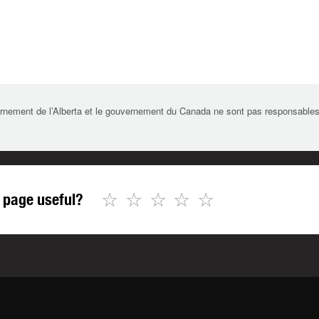
rnement de l’Alberta et le gouvernement du Canada ne sont pas responsables de 
☆
☆
☆
☆
☆
 page useful?