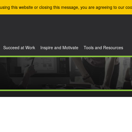
using this website or closing this message, you are agreeing to our coo
Succeed at Work
Inspire and Motivate
Tools and Resources