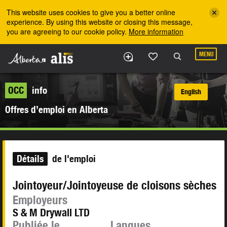
Skip to the main content
This website uses cookies to give you a better online
experience. By using this website or closing this message,
you are agreeing to our cookie policy.
More information
MENU
OCC
info
English
Offres d’emploi en Alberta
Détails
de l'emploi
Jointoyeur/Jointoyeuse de cloisons sèches
Employeurs
S & M Drywall LTD
Publiée le
Langues