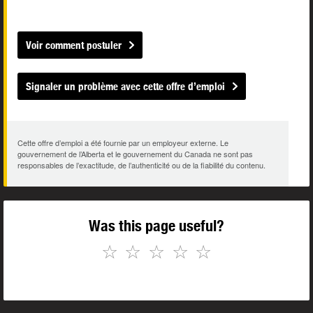
Voir comment postuler
Signaler un problème avec cette offre d’emploi
Cette offre d’emploi a été fournie par un employeur externe. Le
gouvernement de l’Alberta et le gouvernement du Canada ne sont pas
responsables de l’exactitude, de l’authenticité ou de la fiabilité du contenu.
Was this page useful?
☆
☆
☆
☆
☆