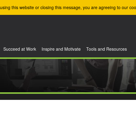
using this website or closing this message, you are agreeing to our coo
Succeed at Work
Inspire and Motivate
Tools and Resources