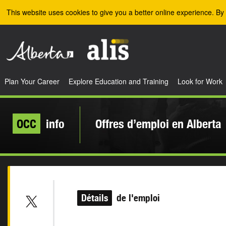
Skip to the main content
This website uses cookies to give you a better online experience. By 
Plan Your Career
Explore Education and Training
Look for Work
OCC
info
Offres d’emploi en Alberta
Détails
de l'emploi