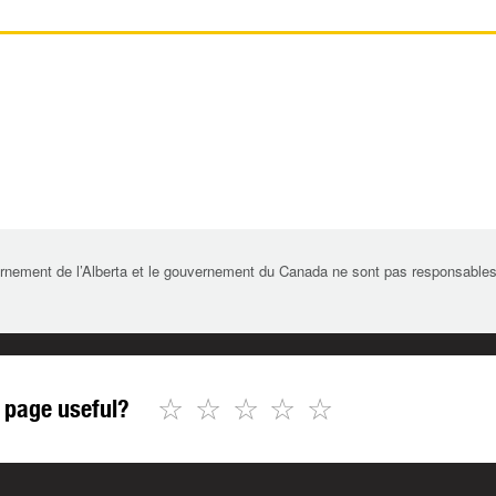
rnement de l’Alberta et le gouvernement du Canada ne sont pas responsables de 
☆
☆
☆
☆
☆
 page useful?