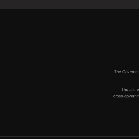
The Governmen
The alis 
cross-governme