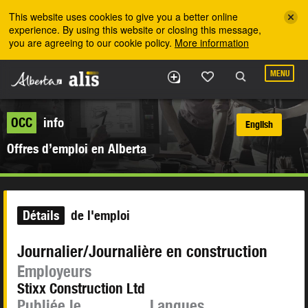
Skip to the main content
This website uses cookies to give you a better online
experience. By using this website or closing this message,
you are agreeing to our cookie policy.
More information
MENU
OCC
info
English
Offres d’emploi en Alberta
Détails
de l'emploi
Journalier/Journalière en construction
Employeurs
Stixx Construction Ltd
Publiée le
Langues