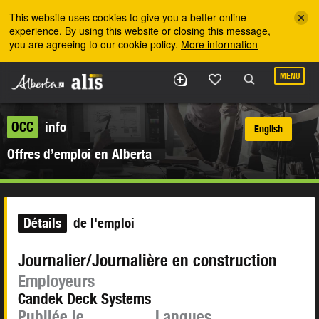
Skip to the main content
This website uses cookies to give you a better online
experience. By using this website or closing this message,
you are agreeing to our cookie policy.
More information
MENU
OCC
info
English
Offres d’emploi en Alberta
Détails
de l'emploi
Journalier/Journalière en construction
Employeurs
Candek Deck Systems
Publiée le
Langues