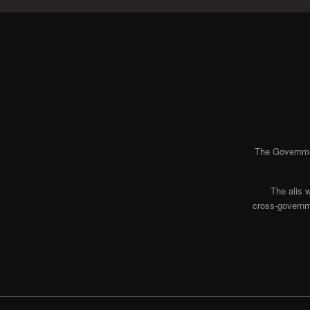
The Governmen
The alis 
cross-governme