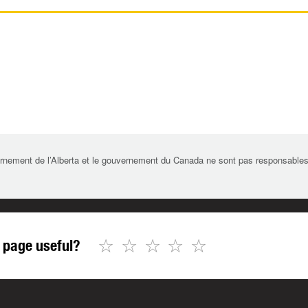
rnement de l’Alberta et le gouvernement du Canada ne sont pas responsables de 
☆
☆
☆
☆
☆
 page useful?