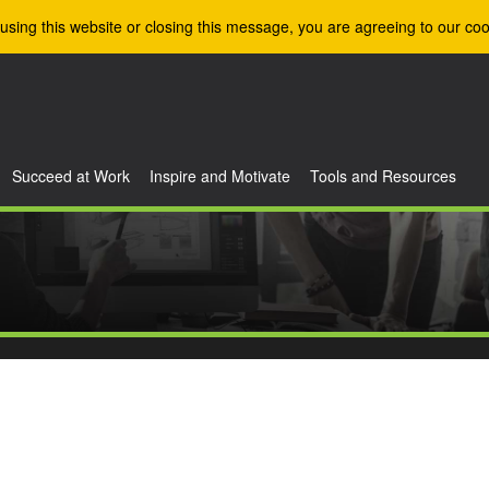
using this website or closing this message, you are agreeing to our coo
Succeed at Work
Inspire and Motivate
Tools and Resources