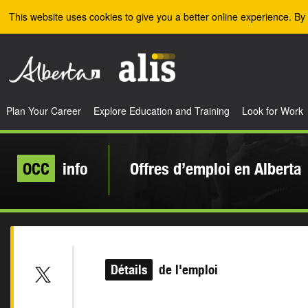
Skip to the main content
This website uses cookies to give you a better online experience. By 
Plan Your Career
Explore Education and Training
Look for Work
OCC
info
Offres d’emploi en Alberta
Détails
de l'emploi