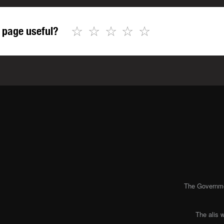
☆
☆
☆
☆
☆
 page useful?
The Governmen
The alis 