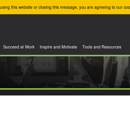
using this website or closing this message, you are agreeing to our coo
Succeed at Work
Inspire and Motivate
Tools and Resources