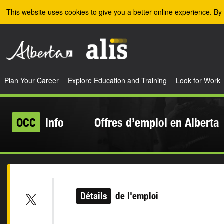
Skip to the main content
This website uses cookies to give you a better online experience. By 
Plan Your Career
Explore Education and Training
Look for Work
OCC
info
Offres d’emploi en Alberta
Détails
de l'emploi