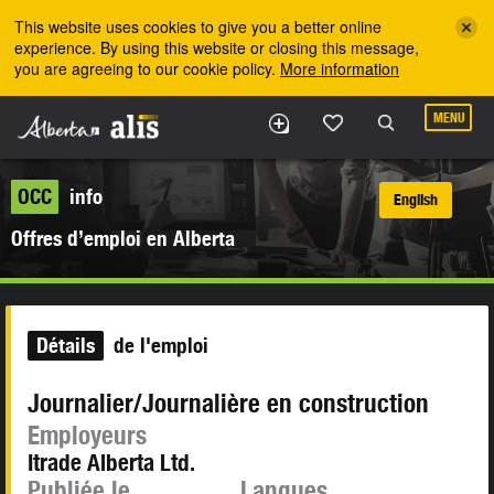
Skip to the main content
This website uses cookies to give you a better online
experience. By using this website or closing this message,
you are agreeing to our cookie policy.
More information
MENU
OCC
info
English
Offres d’emploi en Alberta
Détails
de l'emploi
Journalier/Journalière en construction
Employeurs
Itrade Alberta Ltd.
Publiée le
Langues