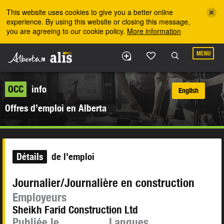
Skip to the main content
This website uses cookies to give you a better online
experience. By using this website or closing this message,
you are agreeing to our cookie policy.
More information
MENU
OCC
info
English
Offres d’emploi en Alberta
Détails
de l'emploi
Journalier/Journalière en construction
Employeurs
Sheikh Farid Construction Ltd
Publiée le
Langues