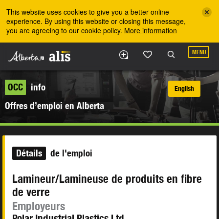
Skip to the main content
This website uses cookies to give you a better online
experience. By using this website or closing this message,
you are agreeing to our cookie policy.
More information
MENU
OCC
info
English
Offres d’emploi en Alberta
Détails
de l'emploi
Lamineur/Lamineuse de produits en fibre
de verre
Employeurs
Polar Industrial Plastics Ltd.