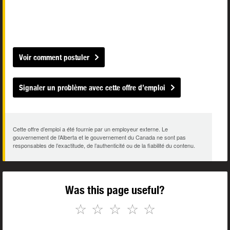
Voir comment postuler
Signaler un problème avec cette offre d’emploi
Cette offre d’emploi a été fournie par un employeur externe. Le
gouvernement de l’Alberta et le gouvernement du Canada ne sont pas
responsables de l’exactitude, de l’authenticité ou de la fiabilité du contenu.
Was this page useful?
☆
☆
☆
☆
☆