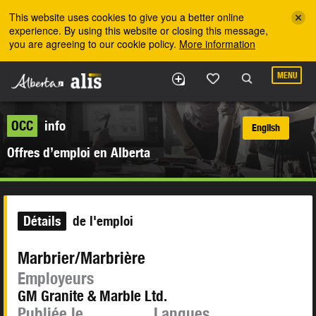
Skip to the main content
This website uses cookies to give you a better online
experience. By using this website or closing this message,
you are agreeing to our cookie policy.
More information
MENU
OCC
info
English
Offres d’emploi en Alberta
Détails
de l'emploi
Marbrier/Marbrière
Employeurs
GM Granite & Marble Ltd.
Publiée le
Langues