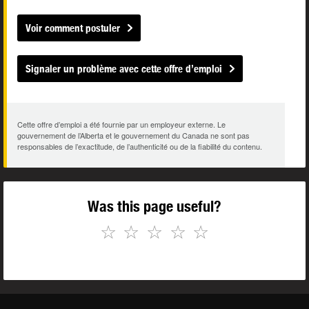
Voir comment postuler
Signaler un problème avec cette offre d’emploi
Cette offre d’emploi a été fournie par un employeur externe. Le
gouvernement de l’Alberta et le gouvernement du Canada ne sont pas
responsables de l’exactitude, de l’authenticité ou de la fiabilité du contenu.
Was this page useful?
☆
☆
☆
☆
☆