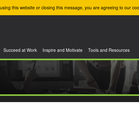
using this website or closing this message, you are agreeing to our coo
Succeed at Work
Inspire and Motivate
Tools and Resources