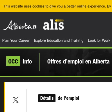
Skip to the main content
This website uses cookies to give you a better online experience. By 
Plan Your Career
Explore Education and Training
Look for Work
OCC
info
Offres d’emploi en Alberta
Détails
de l'emploi