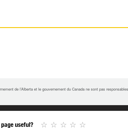
rnement de l’Alberta et le gouvernement du Canada ne sont pas responsables de 
☆
☆
☆
☆
☆
 page useful?