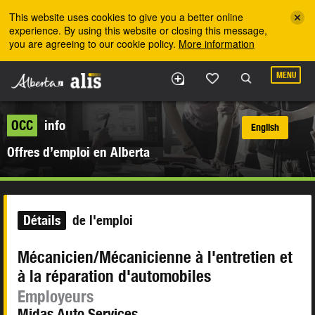
Skip to the main content
This website uses cookies to give you a better online
experience. By using this website or closing this message,
you are agreeing to our cookie policy.
More information
MENU
OCC
info
English
Offres d’emploi en Alberta
Détails
de l'emploi
Mécanicien/Mécanicienne à l'entretien et
à la réparation d'automobiles
Employeurs
Midas Auto Services