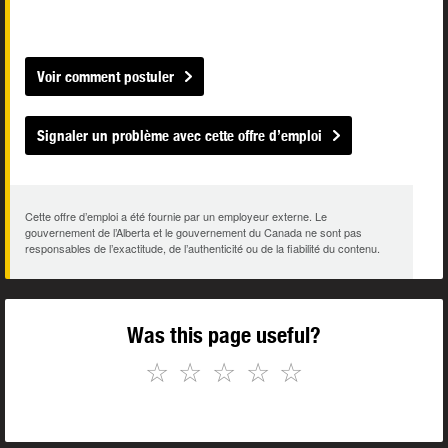
Voir comment postuler
Signaler un problème avec cette offre d’emploi
Cette offre d’emploi a été fournie par un employeur externe. Le
gouvernement de l’Alberta et le gouvernement du Canada ne sont pas
responsables de l’exactitude, de l’authenticité ou de la fiabilité du contenu.
Was this page useful?
☆
☆
☆
☆
☆