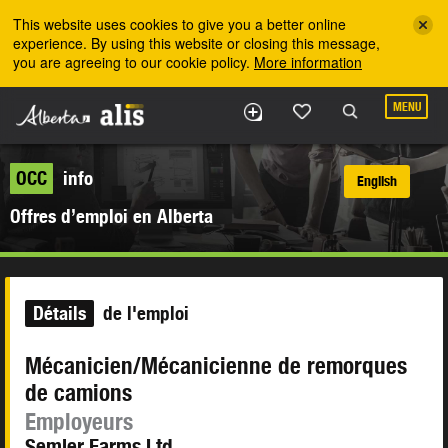
Skip to the main content
This website uses cookies to give you a better online
experience. By using this website or closing this message,
you are agreeing to our cookie policy.
More information
MENU
OCC
info
English
Offres d’emploi en Alberta
Détails
de l'emploi
Mécanicien/Mécanicienne de remorques
de camions
Employeurs
Semler Farms Ltd