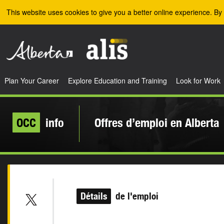
Skip to the main content
This website uses cookies to give you a better online experience. By 
Plan Your Career
Explore Education and Training
Look for Work
OCC
info
Offres d’emploi en Alberta
Détails
de l'emploi