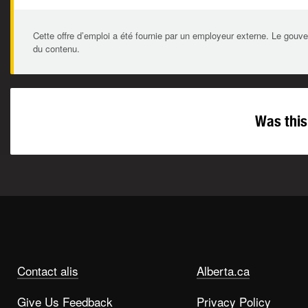
Cette offre d’emploi a été fournie par un employeur externe. Le gouve
du contenu.
Was this
Contact alis
Alberta.ca
Give Us Feedback
Privacy Policy