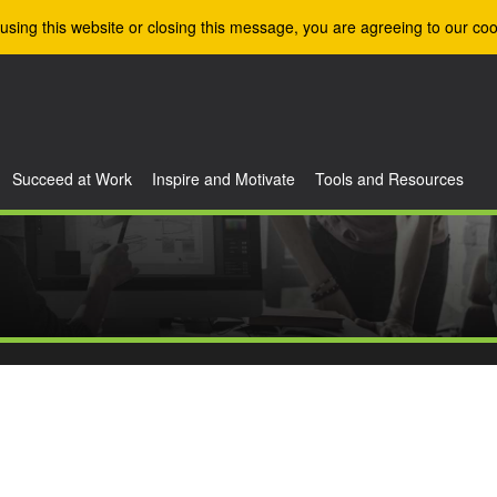
using this website or closing this message, you are agreeing to our coo
Succeed at Work
Inspire and Motivate
Tools and Resources