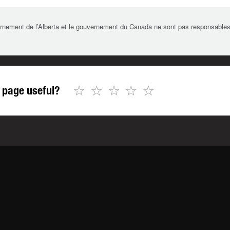
rnement de l’Alberta et le gouvernement du Canada ne sont pas responsables de 
☆
☆
☆
☆
☆
 page useful?