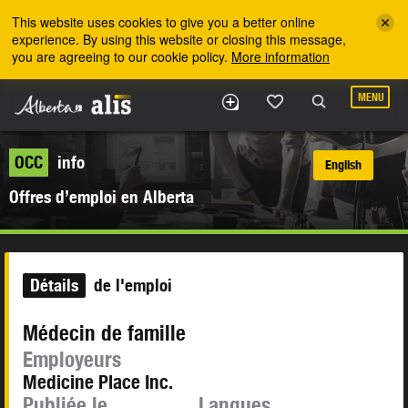
Skip to the main content
This website uses cookies to give you a better online
experience. By using this website or closing this message,
you are agreeing to our cookie policy.
More information
MENU
OCC
info
English
Offres d’emploi en Alberta
Détails
de l'emploi
Médecin de famille
Employeurs
Medicine Place Inc.
Publiée le
Langues