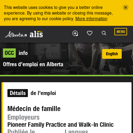
Skip to the main content
This website uses cookies to give you a better online
experience. By using this website or closing this message,
you are agreeing to our cookie policy.
More information
MENU
OCC
info
English
Offres d’emploi en Alberta
Détails
de l'emploi
Médecin de famille
Employeurs
Pioneer Family Practice and Walk-In Clinic
Publiée le
Langues