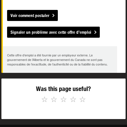
Voir comment postuler
Signaler un problème avec cette offre d’emploi
Cette offre d’emploi a été fournie par un employeur externe. Le
gouvernement de l’Alberta et le gouvernement du Canada ne sont pas
responsables de l’exactitude, de l’authenticité ou de la fiabilité du contenu.
Was this page useful?
☆
☆
☆
☆
☆