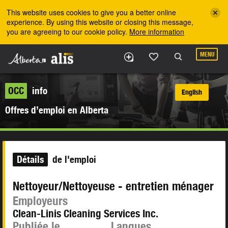
Skip to the main content
This website uses cookies to give you a better online
experience. By using this website or closing this message,
you are agreeing to our cookie policy.
More information
MENU
OCC
info
English
Offres d’emploi en Alberta
Détails
de l'emploi
Nettoyeur/Nettoyeuse - entretien ménager
Employeurs
Clean-Linis Cleaning Services Inc.
Publiée le
Langues