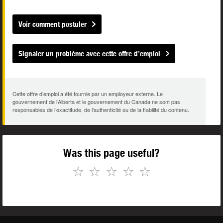
Voir comment postuler
Signaler un problème avec cette offre d’emploi
Cette offre d’emploi a été fournie par un employeur externe. Le
gouvernement de l’Alberta et le gouvernement du Canada ne sont pas
responsables de l’exactitude, de l’authenticité ou de la fiabilité du contenu.
Was this page useful?
☆
☆
☆
☆
☆